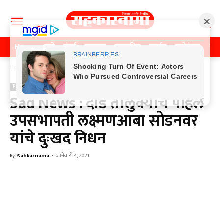
Home
पुणे
मुंबई
महाराष्ट्र
राजकीय
क्राईम
मनोरंजन
खे
Home
Previos News
Previos News
Sad News : दौंड तालुक्याचे पहिले
उपसभापती लक्ष्मणआबा सोडनवर
यांचे दुःखद निधन
By
Sahkarnama
-
जानेवारी 4, 2021