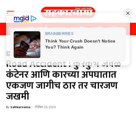
Home
पुणे
मुंबई
महाराष्ट्र
राजकीय
क्राईम
मनोरंजन
खे
Home
Previos News
Previos News
Road Accident : कुरकुंभ जवळ
कंटेनर आणि कारच्या अपघातात
एकजण जागीच ठार तर चारजण
जखमी
By
Sahkarnama
-
नोव्हेंबर 28, 2020