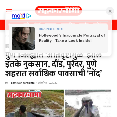
Home
पुणे
मुंबई
महाराष्ट्र
राजकीय
क्राईम
मनोरंजन
खे
Home
पुणे
पुणे
पुणे जिल्ह्यात ‘अतिवृष्टीमुळे’ झाले
इतके नुकसान, दौंड, पुरंदर, पुणे
शहरात सर्वाधिक पावसाची ‘नोंद’
By
Team Sahkarnama
-
ऑक्टोबर 19, 2022