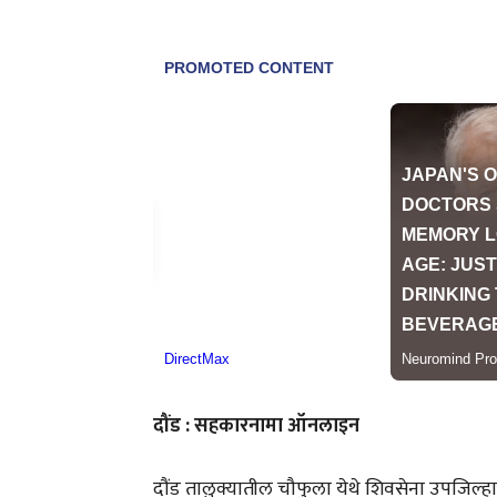
दौंड : सहकारनामा ऑनलाइन
दौंड तालुक्यातील चौफुला येथे शिवसेना उपजिल्ह