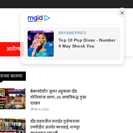
आरोग्य
ताज्या बातम्या
बेकायदेशीर जुगार अड्ड्यावर दौंड
पोलिसांचा छापा; 36 जणांविरुद्ध गुन्हा
दाखल
ऑगस्ट 6, 2026
दौंड शहरातील सराईत गुन्हेगारावर
एमपीडीए अंतर्गत कारवाई; नागपूर