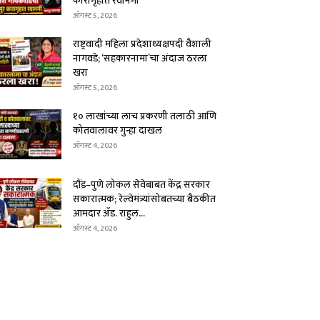
कारागृहात रवानगी
ऑगस्ट 5, 2026
राष्ट्रवादी महिला प्रदेशाध्यक्षपदी वैशाली
नागवडे; ‘सहकारनामा’चा अंदाज ठरला
खरा
ऑगस्ट 5, 2026
१० लाखांच्या लाच प्रकरणी तलाठी आणि
कोतवालावर गुन्हा दाखल
ऑगस्ट 4, 2026
दौंड–पुणे लोकल सेवेबाबत केंद्र सरकार
सकारात्मक; रेल्वेमंत्र्यांसोबतच्या बैठकीत
आमदार ॲड. राहुल...
ऑगस्ट 4, 2026