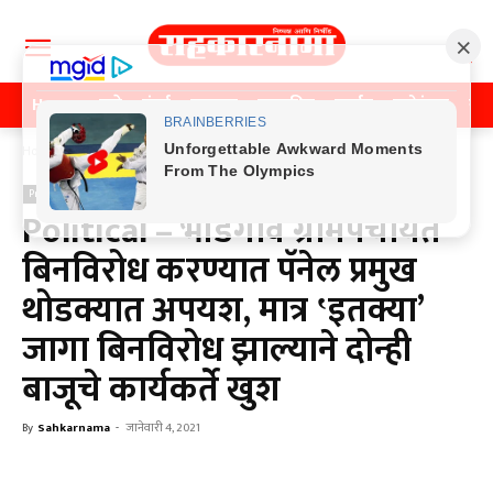
Home
पुणे
मुंबई
महाराष्ट्र
राजकीय
क्राईम
मनोरंजन
खे
Home
Previos News
Previos News
Political – भांडगाव ग्रामपंचायत
बिनविरोध करण्यात पॅनेल प्रमुख
थोडक्यात अपयश, मात्र ‛इतक्या’
जागा बिनविरोध झाल्याने दोन्ही
बाजूचे कार्यकर्ते खुश
By
Sahkarnama
-
जानेवारी 4, 2021