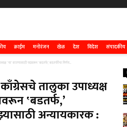
कीय
क्राईम
मनोरंजन
खेळ
देश
विदेश
संपादकीय
उपाध्यक्ष ‛या’ कारणासाठी पदावरून ‛बडतर्फ,’ बडतर्फीचा निर्णय...
ी काँग्रेसचे तालुका उपाध्यक्ष
वरून ‛बडतर्फ,’
ाझ्यासाठी अन्यायकारक :