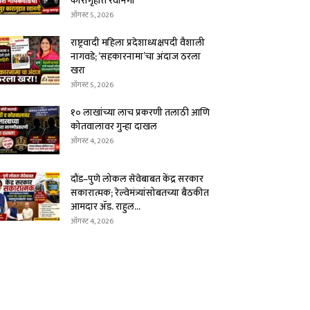
कारागृहात रवानगी
ऑगस्ट 5, 2026
राष्ट्रवादी महिला प्रदेशाध्यक्षपदी वैशाली
नागवडे; ‘सहकारनामा’चा अंदाज ठरला
खरा
ऑगस्ट 5, 2026
१० लाखांच्या लाच प्रकरणी तलाठी आणि
कोतवालावर गुन्हा दाखल
ऑगस्ट 4, 2026
दौंड–पुणे लोकल सेवेबाबत केंद्र सरकार
सकारात्मक; रेल्वेमंत्र्यांसोबतच्या बैठकीत
आमदार ॲड. राहुल...
ऑगस्ट 4, 2026