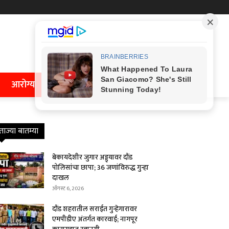
आरोग्य
ताज्या बातम्या
बेकायदेशीर जुगार अड्ड्यावर दौंड
पोलिसांचा छापा; 36 जणांविरुद्ध गुन्हा
दाखल
ऑगस्ट 6, 2026
दौंड शहरातील सराईत गुन्हेगारावर
एमपीडीए अंतर्गत कारवाई; नागपूर