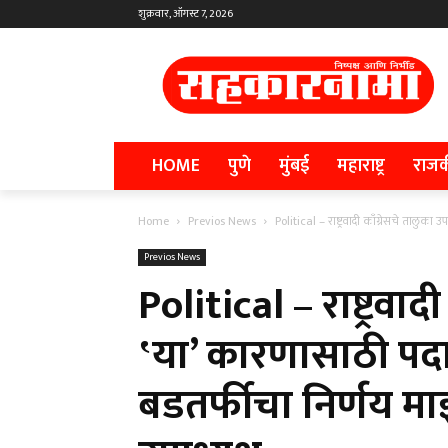
शुक्रवार, ऑगस्ट 7, 2026
HOME
पुणे
मुंबई
महाराष्ट्र
राज
Home
Previos News
Political – राष्ट्रवादी काँग्रेसचे तालुका 
Previos News
Political – राष्ट्रवाद
‛या’ कारणासाठी पदा
बडतर्फीचा निर्णय म