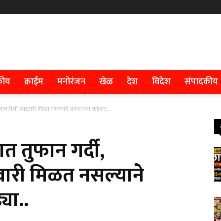
कीय
क्राईम
मनोरंजन
खेळ
देश
विदेश
संपादकीय
पंचायतीची उमेदवारी मिळत नसल्याने अनेकांच्या कोलांट...
ात तुफान गर्दी,
वारी मिळत नसल्याने
या..