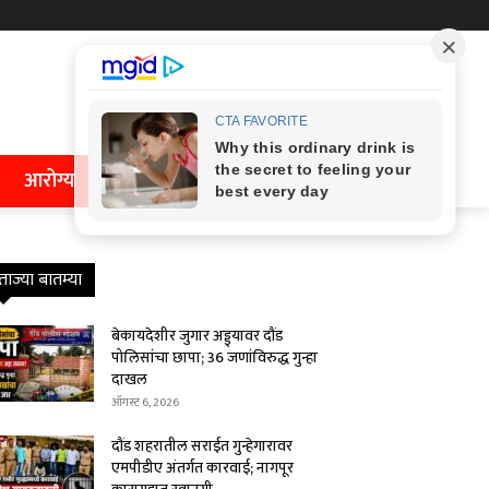
आरोग्य
ताज्या बातम्या
बेकायदेशीर जुगार अड्ड्यावर दौंड
पोलिसांचा छापा; 36 जणांविरुद्ध गुन्हा
दाखल
ऑगस्ट 6, 2026
दौंड शहरातील सराईत गुन्हेगारावर
एमपीडीए अंतर्गत कारवाई; नागपूर