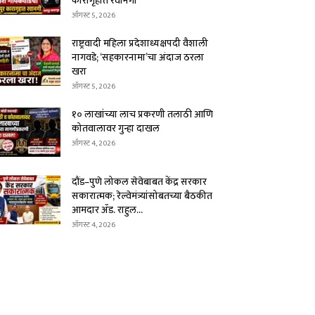
कारागृहात रवानगी
ऑगस्ट 5, 2026
राष्ट्रवादी महिला प्रदेशाध्यक्षपदी वैशाली
नागवडे; ‘सहकारनामा’चा अंदाज ठरला
खरा
ऑगस्ट 5, 2026
१० लाखांच्या लाच प्रकरणी तलाठी आणि
कोतवालावर गुन्हा दाखल
ऑगस्ट 4, 2026
दौंड–पुणे लोकल सेवेबाबत केंद्र सरकार
सकारात्मक; रेल्वेमंत्र्यांसोबतच्या बैठकीत
आमदार ॲड. राहुल...
ऑगस्ट 4, 2026