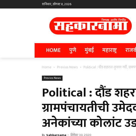
शनिवार, ऑगस्ट 8, 2026
HOME
पुणे
मुंबई
महाराष्ट्र
राज
Home
Previos News
Political : दौंड शहरात तुफान गर्दी, ग्राम
Previos News
Political : दौंड शहर
ग्रामपंचायतीची उमेद
अनेकांच्या कोलांट उड्
By
Sahkarnama
-
डिसेंबर 30, 2020