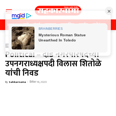
Home
पुणे
मुंबई
महाराष्ट्र
राजकीय
क्राईम
मनोरंजन
खे
Home
Previos News
Previos News
Political – दौंड नगरपरिषदेच्या
उपनगराध्यक्षपदी विलास शितोळे
यांची निवड
By
Sahkarnama
-
डिसेंबर 16, 2020