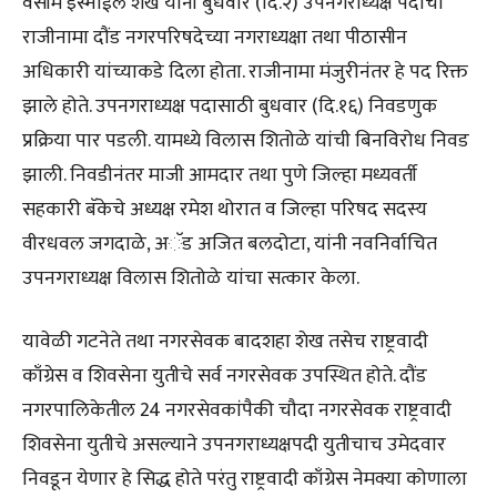
वसीम इस्माईल शेख यांनी बुधवार (दि.२) उपनगराध्यक्ष पदाचा
राजीनामा दौंड नगरपरिषदेच्या नगराध्यक्षा तथा पीठासीन
अधिकारी यांच्याकडे दिला होता. राजीनामा मंजुरीनंतर हे पद रिक्त
झाले होते. उपनगराध्यक्ष पदासाठी बुधवार (दि.१६) निवडणुक
प्रक्रिया पार पडली. यामध्ये विलास शितोळे यांची बिनविरोध निवड
झाली. निवडीनंतर माजी आमदार तथा पुणे जिल्हा मध्यवर्ती
सहकारी बॅकेचे अध्यक्ष रमेश थोरात व जिल्हा परिषद सदस्य
वीरधवल जगदाळे, अॅड अजित बलदोटा, यांनी नवनिर्वाचित
उपनगराध्यक्ष विलास शितोळे यांचा सत्कार केला.
यावेळी गटनेते तथा नगरसेवक बादशहा शेख तसेच राष्ट्रवादी
काँग्रेस व शिवसेना युतीचे सर्व नगरसेवक उपस्थित होते. दौंड
नगरपालिकेतील 24 नगरसेवकांपैकी चौदा नगरसेवक राष्ट्रवादी
शिवसेना युतीचे असल्याने उपनगराध्यक्षपदी युतीचाच उमेदवार
निवडून येणार हे सिद्ध होते परंतु राष्ट्रवादी काँग्रेस नेमक्या कोणाला