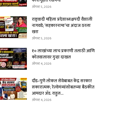
कारागृहात रवानगी
ऑगस्ट 5, 2026
राष्ट्रवादी महिला प्रदेशाध्यक्षपदी वैशाली
नागवडे; ‘सहकारनामा’चा अंदाज ठरला
खरा
ऑगस्ट 5, 2026
१० लाखांच्या लाच प्रकरणी तलाठी आणि
कोतवालावर गुन्हा दाखल
ऑगस्ट 4, 2026
दौंड–पुणे लोकल सेवेबाबत केंद्र सरकार
सकारात्मक; रेल्वेमंत्र्यांसोबतच्या बैठकीत
आमदार ॲड. राहुल...
ऑगस्ट 4, 2026