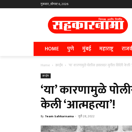
गुरूवार, ऑगस्ट 6, 2026
HOME
पुणे
मुंबई
महाराष्ट्र
राज
Home
क्राईम
‘या’ कारणामुळे पोलीस हवालदार सुनील शिंदेंनी केली ‘
क्राईम
‘या’ कारणामुळे पोली
केली ‘आत्महत्या’!
By
Team Sahkarnama
-
जुलै 28, 2022