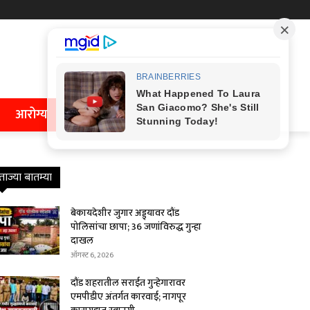
आरोग्य
ताज्या बातम्या
बेकायदेशीर जुगार अड्ड्यावर दौंड
पोलिसांचा छापा; 36 जणांविरुद्ध गुन्हा
दाखल
ऑगस्ट 6, 2026
दौंड शहरातील सराईत गुन्हेगारावर
एमपीडीए अंतर्गत कारवाई; नागपूर