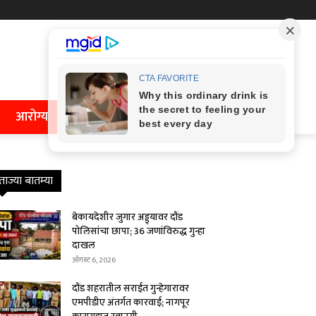
आरोग्य
ताज्या बातम्या
बेकायदेशीर जुगार अड्ड्यावर दौंड
पोलिसांचा छापा; 36 जणांविरुद्ध गुन्हा
दाखल
ऑगस्ट 6, 2026
दौंड शहरातील सराईत गुन्हेगारावर
एमपीडीए अंतर्गत कारवाई; नागपूर