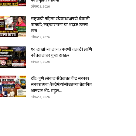
कारागृहात रवानगी
ऑगस्ट 5, 2026
राष्ट्रवादी महिला प्रदेशाध्यक्षपदी वैशाली
नागवडे; ‘सहकारनामा’चा अंदाज ठरला
खरा
ऑगस्ट 5, 2026
१० लाखांच्या लाच प्रकरणी तलाठी आणि
कोतवालावर गुन्हा दाखल
ऑगस्ट 4, 2026
दौंड–पुणे लोकल सेवेबाबत केंद्र सरकार
सकारात्मक; रेल्वेमंत्र्यांसोबतच्या बैठकीत
आमदार ॲड. राहुल...
ऑगस्ट 4, 2026