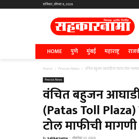
शनिवार, ऑगस्ट 8, 2026
HOME
पुणे
मुंबई
महाराष्ट्र
राज
Home
Previos News
वंचित बहुजन आघाडीचा पाटस टोल नाक्यावर 
Previos News
वंचित बहुजन आघाडी
(Patas Toll Plaza) र
टोल माफीची मागणी
By
Sahkarnama
-
ऑक्टोबर 23, 2020