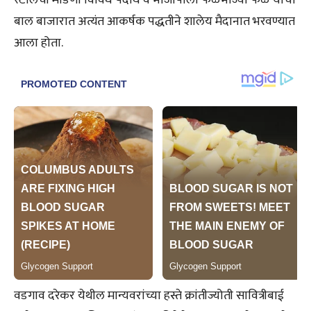
स्टॉलची मांडणी विविध पदार्थ व भाजीपाला फळभाज्या फळे यांचा
बाल बाजारात अत्यंत आकर्षक पद्धतीने शालेय मैदानात भरवण्यात
आला होता.
वडगाव दरेकर येथील मान्यवरांच्या हस्ते क्रांतीज्योती सावित्रीबाई