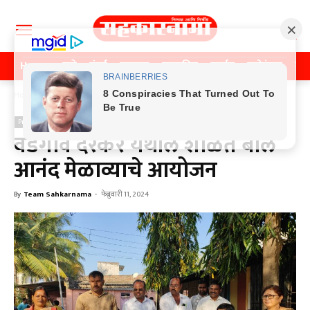
Home
पुणे
मुंबई
महाराष्ट्र
राजकीय
क्राईम
मनोरंजन
खे
Home
Previos News
Previos News
वडगाव दरेकर येथील शाळेत बाल
आनंद मेळाव्याचे आयोजन
By
Team Sahkarnama
-
फेब्रुवारी 11, 2024