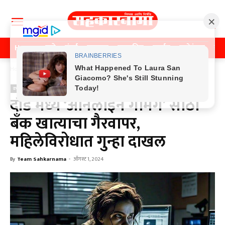
Home
पुणे
मुंबई
महाराष्ट्र
राजकीय
क्राईम
मनोरंजन
खे
Home
क्राईम
क्राईम
दौंड मध्ये ‘ऑनलाइन गेमिंग’ साठी
बँक खात्याचा गैरवापर,
महिलेविरोधात गुन्हा दाखल
By
Team Sahkarnama
-
ऑगस्ट 1, 2024