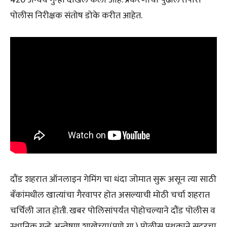
पोलीस निरीक्षक संतोष डोके करीत आहेत.
दौंड शहरात ऑनलाइन गेमिंग चा धंदा जोमात सुरू असून त्या साठी
बँकांमधील खात्यांचा गैरवापर होत असल्याची मोठी चर्चा शहरात
चर्चिली जात होती. खबर पोलिसांपर्यंत पोहोचल्याने दौंड पोलीस व
स्थानिक गुन्हे अन्वेषण शाखेच्या(पुणे ग्रा.) पोलीस पथकाने सदरचा