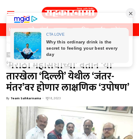
Home
पुणे
मुंबई
महाराष्ट्र
राजकीय
क्राईम
मनोरंजन
खे
Home
महाराष्ट्र
महाराष्ट्र
‘मराठा महासंघाच्या’ वतीने ‘या’
तारखेला ‘दिल्ली’ येथील ‘जंतर-
मंतर’वर होणार लाक्षणिक ‘उपोषण’
By
Team Sahkarnama
-
जून 8, 2023