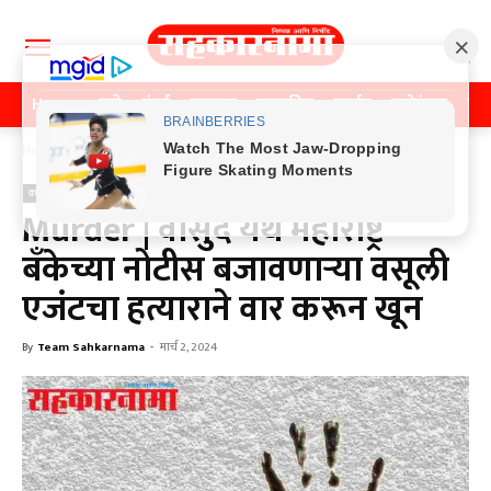
Home
पुणे
मुंबई
महाराष्ट्र
राजकीय
क्राईम
मनोरंजन
खे
Home
क्राईम
क्राईम
Murder | वासुंदे येथे महाराष्ट्र
बँकेच्या नोटीस बजावणाऱ्या वसूली
एजंटचा हत्याराने वार करून खून
By
Team Sahkarnama
-
मार्च 2, 2024