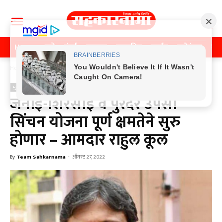
Home
पुणे
मुंबई
महाराष्ट्र
राजकीय
क्राईम
मनोरंजन
खे
Home
मुंबई
मुंबई
जनाई-शिरसाई व पुरंदर उपसा
सिंचन योजना पूर्ण क्षमतेने सुरु
होणार – आमदार राहुल कूल
By
Team Sahkarnama
-
ऑगस्ट 27, 2022