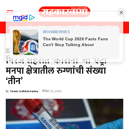
Home
पुणे
मुंबई
महाराष्ट्र
राजकीय
क्राईम
मनोरंजन
खे
Home
Previos News
Previos News
मिरज शहरात ‘कोरोना’ ची ‘एंट्री’
मनपा क्षेत्रातील रुग्णांची संख्या
‘तीन’
By
Team Sahkarnama
-
डिसेंबर 23, 2023