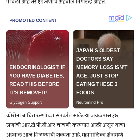
पोचली आहे तर १९ जणांचे अहवाल निगेटिव्ह आहेत.
कोरोना बाधित रुग्णांच्या संपर्कात आलेल्या जवळपास ३७
जणांची आर.टी.पी.सी.आर चाचणी करण्यात आली असून याचा
अहवाल आज मिळण्याची शक्यता आहे. महापालिका क्षेत्रामध्ये