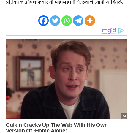
प्रतिबंधक औषध फवारणी मोहीम हाती घेतल्याचे त्यांनी सांगितले.