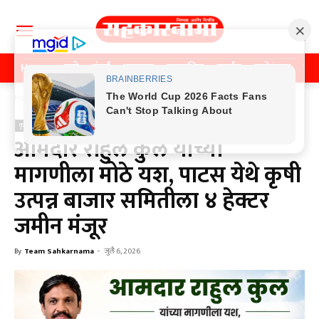
Home
पुणे
मुंबई
महाराष्ट्र
राजकीय
क्राईम
मनोरंजन
खे
Home
कृषी
कृषी
आमदार राहुल कुल यांच्या
मागणीला मोठे यश, पाटस येथे कृषी
उत्पन्न बाजार समितीला ४ हेक्टर
जमीन मंजूर
By
Team Sahkarnama
-
जुलै 6, 2026