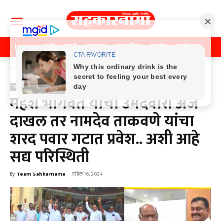
Home
पुणे
मुंबई
महाराष्ट्र
राजकीय
क्राईम
मनोरंजन
खे
Home
राजकीय
राजकीय
महेश भागवत यांचा उमेदवारी अर्ज
दाखल तर नामदेव ताकवणे यांचा
शरद पवार गटात प्रवेश.. अशी आहे
सद्य परिस्थिती
By
Team Sahkarnama
-
एप्रिल 16, 2024