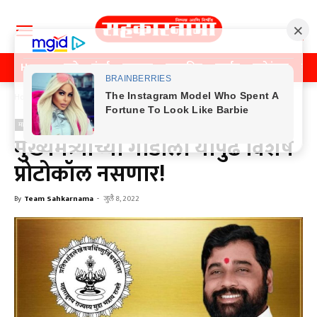
Home
पुणे
मुंबई
महाराष्ट्र
राजकीय
क्राईम
मनोरंजन
खे
Home
महाराष्ट्र
महाराष्ट्र
मुख्यमंत्र्यांच्या गाडीला यापुढे विशेष
प्रोटोकॉल नसणार!
By
Team Sahkarnama
-
जुलै 8, 2022