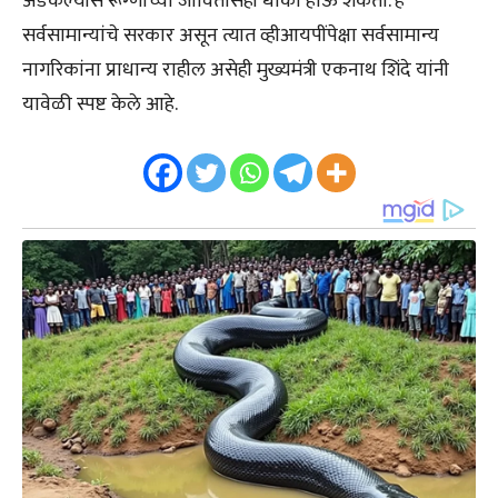
अडकल्यास रूग्णाच्या जीवितासही धोका होऊ शकतो. हे
सर्वसामान्यांचे सरकार असून त्यात व्हीआयपींपेक्षा सर्वसामान्य
नागरिकांना प्राधान्य राहील असेही मुख्यमंत्री एकनाथ शिंदे यांनी
यावेळी स्पष्ट केले आहे.