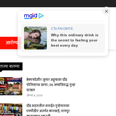
आरोग्य
ताज्या बातम्या
बेकायदेशीर जुगार अड्ड्यावर दौंड
पोलिसांचा छापा; 36 जणांविरुद्ध गुन्हा
दाखल
ऑगस्ट 6, 2026
दौंड शहरातील सराईत गुन्हेगारावर
एमपीडीए अंतर्गत कारवाई; नागपूर