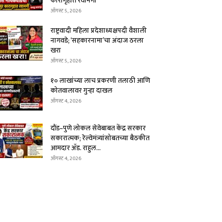
कारागृहात रवानगी
ऑगस्ट 5, 2026
राष्ट्रवादी महिला प्रदेशाध्यक्षपदी वैशाली
नागवडे; ‘सहकारनामा’चा अंदाज ठरला
खरा
ऑगस्ट 5, 2026
१० लाखांच्या लाच प्रकरणी तलाठी आणि
कोतवालावर गुन्हा दाखल
ऑगस्ट 4, 2026
दौंड–पुणे लोकल सेवेबाबत केंद्र सरकार
सकारात्मक; रेल्वेमंत्र्यांसोबतच्या बैठकीत
आमदार ॲड. राहुल...
ऑगस्ट 4, 2026