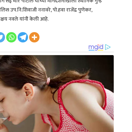
ई भोरे पाटील यांच्या मार्गदर्शनाखाली स्थानिक गुन्हे
िस उप.नि.शिवाजी ननावरे, पो.हवा राजेंद्र पुणेकर,
्षय नवले यांनी केली आहे.