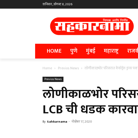
शनिवार, ऑगस्ट 8, 2026
HOME
पुणे
मुंबई
महाराष्ट्र
राज
Home
Previos News
लोणीकाळभोर परिसरात मेफोड्रेन ड्रग्स 
Previos News
लोणीकाळभोर परिसरात 
LCB ची धडक कारव
By
Sahkarnama
-
नोव्हेंबर 17, 2020