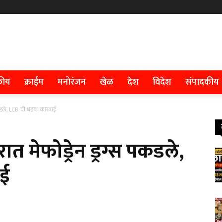
कीय
क्राईम
मनोरंजन
खेळ
देश
विदेश
संपादकीय
पकडले, LCB ची धडक कारवाई
मेफोड्रेन ड्रग्स पकडले,
ाई