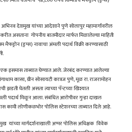
८५० मिली वजनाचे ५४,८०० रुपये किंमतीचे मेफेड्रोन (ड्रग्स)
 अभिनव देशमुख यांच्या आदेशाने पुणे सोलापुर महामार्गावरील
ग करीत असताना गोपनीय बातमीदार मार्फत मिळालेल्या माहिती
ड्रोन (ड्रग्स) नावाचा अंमली पदार्थ विक्री करण्यासाठी
ती.
एक इसमास ताब्यात घेण्यात आले. जेरबंद करण्यात आलेल्या
.गंगाधाम कासा, ग्रीन सोसायटी कात्रज पुणे, मूळ रा. राजरामोहन
ची झडती घेतली असता त्याच्या पॅन्टच्या खिश्यात
चा अंमली पदार्थ मिळून आला. संबंधित आरोपीवर गुन्हा दाखल
पास कामी लोणीकळभोर पोलिस स्टेशनच्या ताब्यात दिले आहे.
 यांच्या मार्गदर्शनाखाली अप्पर पोलिस अधिक्षक विवेक