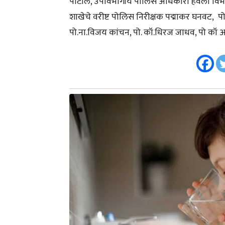
पाटील, उपविभागीय पोलिस अधिकारी हवेली विभाग स
शाखेचे वरीष्ट पोलिस निरीक्षक पद्माकर घनवट, पोल
पो.ना.विजय कांचन, पो. कॉ.धिरज जाधव, पो कॉ अक