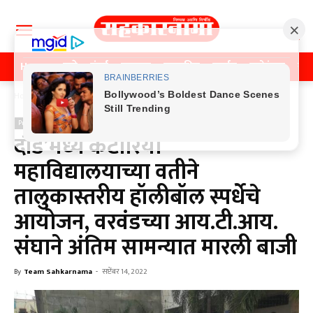
Home
पुणे
मुंबई
महाराष्ट्र
राजकीय
क्राईम
मनोरंजन
खे
Home
Previos News
Previos News
दौंड’मध्ये कटारिया
महाविद्यालयाच्या वतीने
तालुकास्तरीय हॉलीबॉल स्पर्धेचे
आयोजन, वरवंडच्या आय.टी.आय.
संघाने अंतिम सामन्यात मारली बाजी
By
Team Sahkarnama
-
सप्टेंबर 14, 2022