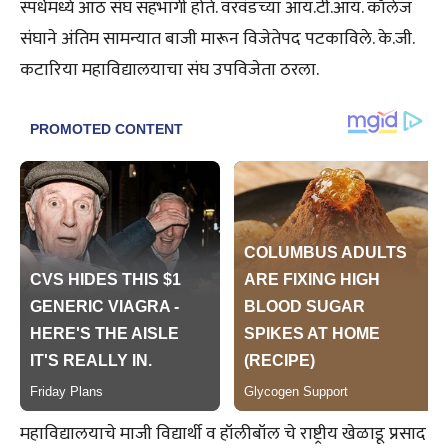
स्पर्धेमध्ये आठ संघ सहभागी होते. वरवंडच्या आय.टी.आय. कॉलेज
संघाने अंतिम सामन्यात बाजी मारून विजेतेपद पटकाविले. के.जी.
कटारिया महाविद्यालयाचा संघ उपविजेता ठरला.
महाविद्यालयाचे माजी विद्यार्थी व हॉलीबॉल चे राष्ट्रीय खेळाडू प्रसाद