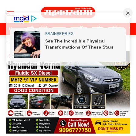
Home
पुणे
मुंबई
महाराष्ट्र
राजकीय
क्राईम
मनोरंजन
खे
Home
क्राईम