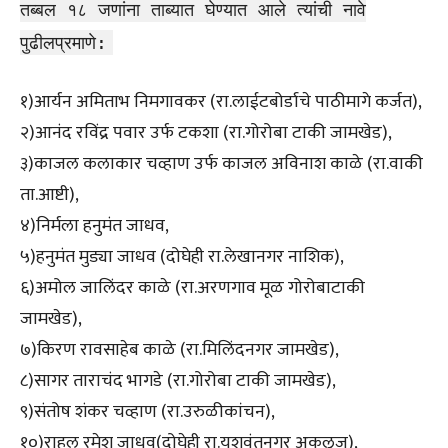
तब्बल १८ जणांना ताब्यात घेण्यात आले त्यांची नावे
पुढीलप्रमाणे:
१)आर्यन अमिताभ निमगावकर (रा.लाईटबोर्डाचे पाठीमागे कर्जत),
२)आनंद रविंद्र पवार उर्फ टकशा (रा.गोरोबा टाकी जामखेड),
३)काजल कलाकार चव्हाण उर्फ काजल अविनाश काळे (रा.वाकी
ता.आष्टी),
४)निर्मला हनुमंत जाधव,
५)हनुमंत मुड्या जाधव (दोघेही रा.लेखानगर नाशिक),
६)अमोल जालिंदर काळे (रा.अरणगाव मूळ गोरोबाटाकी
जामखेड),
७)किरण रावसाहेब काळे (रा.मिलिंदनगर जामखेड),
८)सागर ताराचंद भागडे (रा.गोरोबा टाकी जामखेड),
९)संतोष शंकर चव्हाण (रा.उरुळीकांचन),
१०)राहुल रमेश जाधव(दोघेही रा.यशवंतनगर अकलूज),