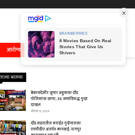
आरोग्य
ताज्या बातम्या
बेकायदेशीर जुगार अड्ड्यावर दौंड
पोलिसांचा छापा; 36 जणांविरुद्ध गुन्हा
दाखल
ऑगस्ट 6, 2026
दौंड शहरातील सराईत गुन्हेगारावर
एमपीडीए अंतर्गत कारवाई; नागपूर