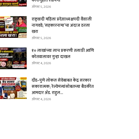
कारागृहात रवानगी
ऑगस्ट 5, 2026
राष्ट्रवादी महिला प्रदेशाध्यक्षपदी वैशाली
नागवडे; ‘सहकारनामा’चा अंदाज ठरला
खरा
ऑगस्ट 5, 2026
१० लाखांच्या लाच प्रकरणी तलाठी आणि
कोतवालावर गुन्हा दाखल
ऑगस्ट 4, 2026
दौंड–पुणे लोकल सेवेबाबत केंद्र सरकार
सकारात्मक; रेल्वेमंत्र्यांसोबतच्या बैठकीत
आमदार ॲड. राहुल...
ऑगस्ट 4, 2026