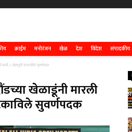
कीय
क्राईम
मनोरंजन
खेळ
देश
विदेश
संपादकीय
 मारली बाजी, 5 खेळाडूंनी पटकाविले सुवर्णपदक
त दौंडच्या खेळाडूंनी मारली
पटकाविले सुवर्णपदक