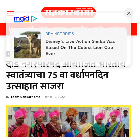
Home
पुणे
मुंबई
महाराष्ट्र
राजकीय
क्राईम
मनोरंजन
खे
Home
Previos News
Previos News
दौंड नगरपरिषद आयोजित भारतीय
स्वातंत्र्याचा 75 वा वर्धापनदिन
उत्साहात साजरा
By
Team Sahkarnama
-
ऑगस्ट 15, 2022