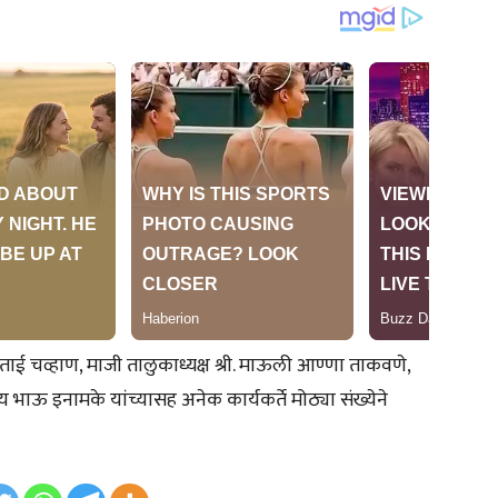
ाई चव्हाण, माजी तालुकाध्यक्ष श्री. माऊली आण्णा ताकवणे,
ंजय भाऊ इनामके यांच्यासह अनेक कार्यकर्ते मोठ्या संख्येने