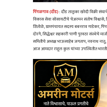
पिंपळगाव (दौंड)
: दौंड तालुका खरेदी विक्री स
विकास सेवा सोसायटीचे चेअरमन संतोष विश्वासे, 
शितोळे, ग्रामपंचायत सदस्य बबनराव गाडेकर, प
दोरगे, सिद्धेश्वर सहकारी पाणी पुरवठा संस्थेचे म
समितीचे अध्यक्ष भाऊसाहेब जगताप, नवनाथ नातू, ब
आज आमदार राहूल कुल यांच्या उपस्थितीत भारतीय 