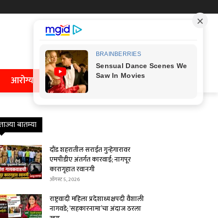
आरोग्य
ताज्या बातम्या
दौंड शहरातील सराईत गुन्हेगारावर
एमपीडीए अंतर्गत कारवाई; नागपूर
कारागृहात रवानगी
ऑगस्ट 5, 2026
राष्ट्रवादी महिला प्रदेशाध्यक्षपदी वैशाली
नागवडे; ‘सहकारनामा’चा अंदाज ठरला