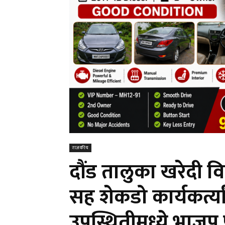
राजकीय
दौंड तालुका खरेदी वि
सह शेकडो कार्यकर्त्या
उपस्थितीमध्ये भाजप प