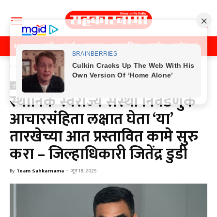
Home
पुणे
मुंबई
महाराष्ट्र
राजकीय
क्राईम
मनोरंजन
खे
Home
पुणे
पुणे
राजकीय
स्थानिक स्वराज्य संस्था निवडणुक
आचारसंहिता लक्षात घेता ‘या’
तारखेच्या आत प्रस्तावित कामे सुरु
करा – जिल्हाधिकारी जितेंद्र डुडी
By
Team Sahkarnama
-
जून 18, 2025