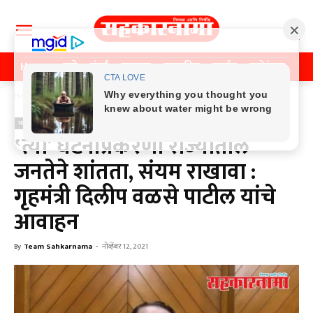
Home
पुणे
मुंबई
महाराष्ट्र
राजकीय
क्राईम
मनोरंजन
खे
Home
महाराष्ट्र
महाराष्ट्र
‛त्या’ घटनांप्रकरणी राज्यातील
जनतेने शांतता, संयम राखावा :
गृहमंत्री दिलीप वळसे पाटील यांचे
आवाहन
By
Team Sahkarnama
-
नोव्हेंबर 12, 2021