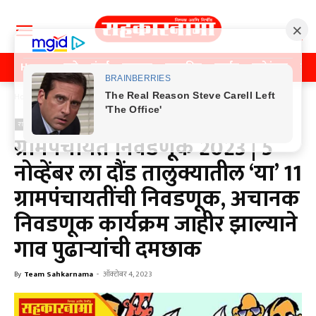
Home
पुणे
मुंबई
महाराष्ट्र
राजकीय
क्राईम
मनोरंजन
खे
Home
राजकीय
राजकीय
ग्रामपंचायत निवडणूक 2023 | 5
नोव्हेंबर ला दौंड तालुक्यातील ‘या’ 11
ग्रामपंचायतींची निवडणूक, अचानक
निवडणूक कार्यक्रम जाहीर झाल्याने
गाव पुढाऱ्यांची दमछाक
By
Team Sahkarnama
-
ऑक्टोबर 4, 2023