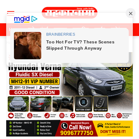
Home
पुणे
मुंबई
महाराष्ट्र
राजकीय
क्राईम
मनोरंजन
खे
Home
Previos News