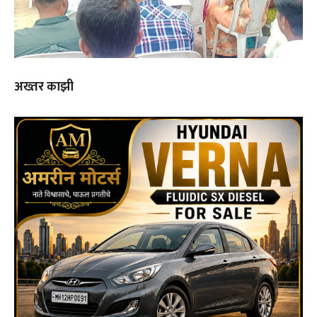
अख्तर काझी