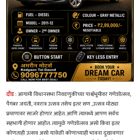
दौंड
: आगामी विधानसभा निवडणुकीच्या पार्श्वभूमीवर गणेशोत्सव,
पैगंबर जयंती, नवरात्र उत्सव तसेच इतर सण ,उत्सव मोठ्या
प्रमाणावर साजरे होणार आहेत. आणि त्यामध्ये आपण सर्वच
सहभागी होणार आहोत. त्यामुळे गणेशोत्सव असो किंवा इतर
कोणताही उत्सव असो यावेळी कोणाच्याही भावना दुखावणार