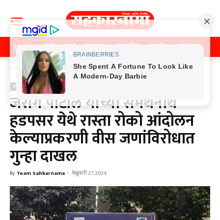
Home
पुणे
मुंबई
महाराष्ट्र
राजकीय
क्राईम
मनोरंजन
खे
Home
क्राईम
क्राईम
जरांगे पाटील यांच्या समर्थनार्थ
हडपसर येथे रास्ता रोको आंदोलन
केल्याप्रकरणी वीस जणांविरोधात
गुन्हा दाखल
By
Team Sahkarnama
-
फेब्रुवारी 27, 2024