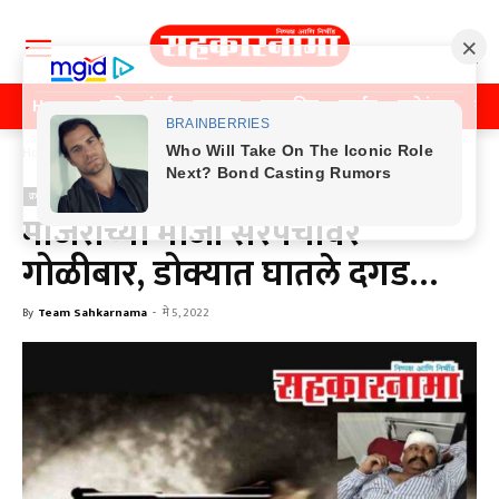
Home
पुणे
मुंबई
महाराष्ट्र
राजकीय
क्राईम
मनोरंजन
खे
Home
क्राईम
क्राईम
मांजरीच्या माजी सरपंचांवर
गोळीबार, डोक्यात घातले दगड…
By
Team Sahkarnama
-
मे 5, 2022