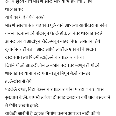
संजय झुरंगे याचे भांडण झाले. मात्र या भांडणाचा आणि
धारवाडकर
यांचे काही देणेघेणे नव्हते.
भांडणे झाल्यानंतर चंद्रकांत घुले याने आपल्या साथीदारांना फोन
करुन घटनास्थळी बोलावून घेतले होते. त्यानंतर धारवाडकर हे
आपले जेवण आटोपून हॉटेलमधून बाहेर निघत असताना तेथे
दुचाकीवर तीनजण आले आणि त्यातील एकाने चित्रपटात
दाखवतात त्या फिल्मीस्टाईलने धारवाडकर यांच्या
दिशेने गोळी झाडली. केवळ नशीब बलवत्तर म्हणून ती गोळी
धारवाडकर यांना न लागता बाजूने निघून गेली. यानंतर
हल्लेखोरांनी तेथे
पडलेले दगड, विटा घेऊन धारवाडकर यांना मारहाण करण्यास
सुरुवात केली. यामध्ये त्यांच्या डोक्याड दगडाचा वर्मी घाव बसल्याने
ते गंभीर जखमी झाले.
यावेळी आरोपी हे दहशत निर्माण करून आमच्या नादी कोणी