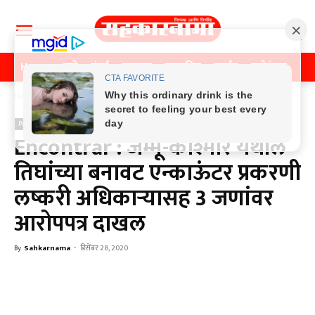
Home
पुणे
मुंबई
महाराष्ट्र
राजकीय
क्राईम
मनोरंजन
खे
Home
Previos News
Previos News
Encontrar : जम्मू-काश्मीर येथील
तिघांच्या बनावट एन्काऊंटर प्रकरणी
लष्करी अधिकाऱ्यासह 3 जणांवर
आरोपपत्र दाखल
By
Sahkarnama
-
डिसेंबर 28, 2020