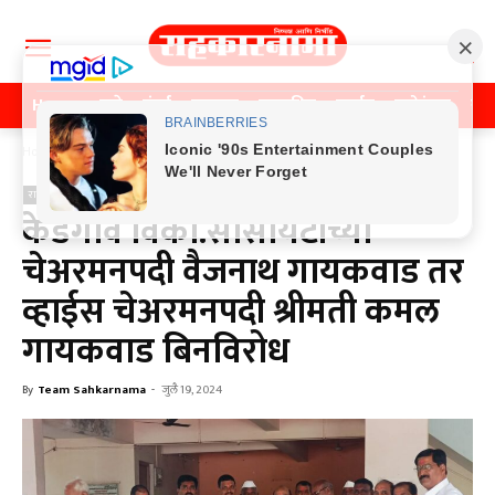
Home
पुणे
मुंबई
महाराष्ट्र
राजकीय
क्राईम
मनोरंजन
खे
Home
राजकीय
राजकीय
केडगाव विका.सोसायटीच्या
चेअरमनपदी वैजनाथ गायकवाड तर
व्हाईस चेअरमनपदी श्रीमती कमल
गायकवाड बिनविरोध
By
Team Sahkarnama
-
जुलै 19, 2024