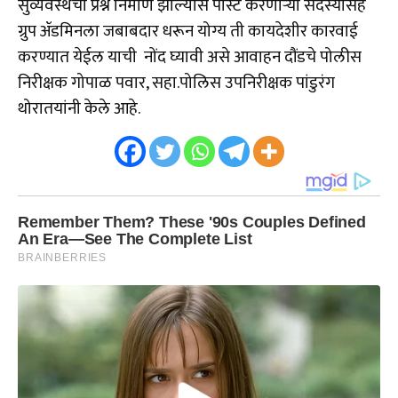
सुव्यवस्थेचा प्रश्न निर्माण झाल्यास पोस्ट करणाऱ्या सदस्यासह
ग्रुप ॲडमिनला जबाबदार धरून योग्य ती कायदेशीर कारवाई
करण्यात येईल याची नोंद घ्यावी असे आवाहन दौंडचे पोलीस
निरीक्षक गोपाळ पवार, सहा.पोलिस उपनिरीक्षक पांडुरंग
थोरातयांनी केले आहे.