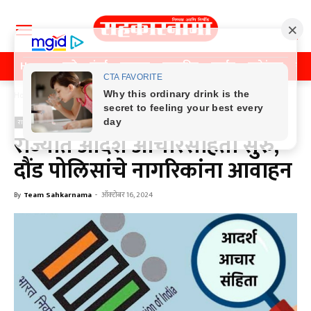
Home
पुणे
मुंबई
महाराष्ट्र
राजकीय
क्राईम
मनोरंजन
खे
Home
राजकीय
राजकीय
राज्यात आदर्श आचारसंहिता सुरु,
दौंड पोलिसांचे नागरिकांना आवाहन
By
Team Sahkarnama
-
ऑक्टोबर 16, 2024