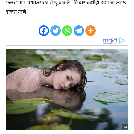
फक्त ‘आप’च भाजपला रोखू शकते… विचार कधीही दडपला जाऊ
शकत नाही.