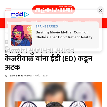
Home
पुणे
मुंबई
महाराष्ट्र
राजकीय
क्राईम
मनोरंजन
खे
Home
देश
देश
दिल्लीचे मुख्यमंत्री अरविंद
केजरीवाल यांना ईडी (ED) कडून
अटक
By
Team Sahkarnama
-
मार्च 21, 2024