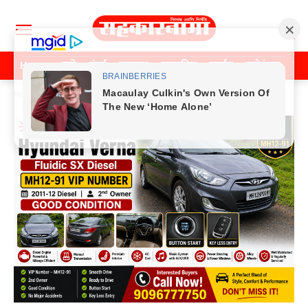
Home
पुणे
मुंबई
महाराष्ट्र
राजकीय
क्राईम
मनोरंजन
खे
Home
Previos News