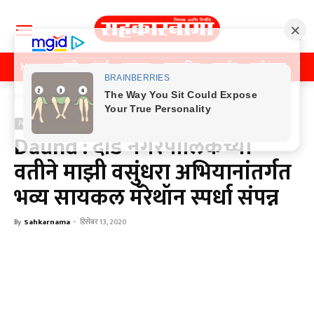
Home
पुणे
मुंबई
महाराष्ट्र
राजकीय
क्राईम
मनोरंजन
खे
Home
Previos News
Previos News
Daund : दौंड नगरपालिकेच्या
वतीने माझी वसुंधरा अभियानांतर्गत
भव्य सायकल मॅरेथॉन स्पर्धा संपन्न
By
Sahkarnama
-
डिसेंबर 13, 2020