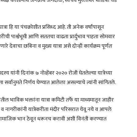
ध्यक्ष काशीनाथ जगन्नाथ जगदाळे, सचिव मुरलीधर धोंडिबा येडे
त्रा हि या पंचक्रोशीत प्रसिध्द आहे. ती अनेक वर्षांपासून
ारीची पार्श्वभूमी आणि सततचा वाढता प्रार्दुभाव पाहता सोमवार
ारे देवाचा छबिना व मुख्य यात्रा असे दोन्ही कार्यक्रम पूर्णतः
दस्य यांनी दिनांक ७ नोव्हेंबर २०२० रोजी घेतलेल्या यात्रेच्या
सर्वानुमते निर्णय घेण्यात आलेला असल्याचे त्यांनी सांगितले.
ातील भाविक भक्तांना यात्रा कमिटी तर्फे या माध्यमातून जाहीर
नागरीकांनी यात्रेकरीता मंदीर परिसरात येवू नये व आपले
चे सामाजिक भान ठेवून धरूनच करावी अशी विनंती करण्यात