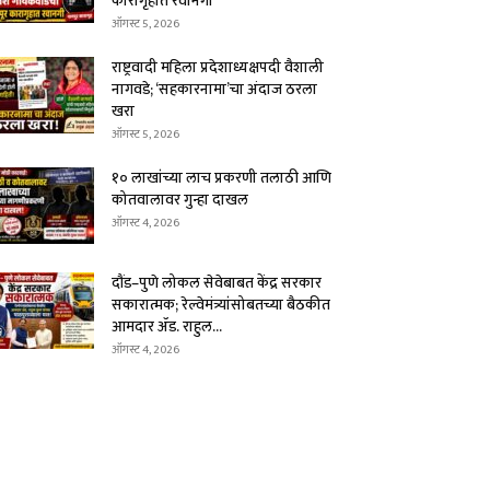
कारागृहात रवानगी
ऑगस्ट 5, 2026
राष्ट्रवादी महिला प्रदेशाध्यक्षपदी वैशाली
नागवडे; ‘सहकारनामा’चा अंदाज ठरला
खरा
ऑगस्ट 5, 2026
१० लाखांच्या लाच प्रकरणी तलाठी आणि
कोतवालावर गुन्हा दाखल
ऑगस्ट 4, 2026
दौंड–पुणे लोकल सेवेबाबत केंद्र सरकार
सकारात्मक; रेल्वेमंत्र्यांसोबतच्या बैठकीत
आमदार ॲड. राहुल...
ऑगस्ट 4, 2026