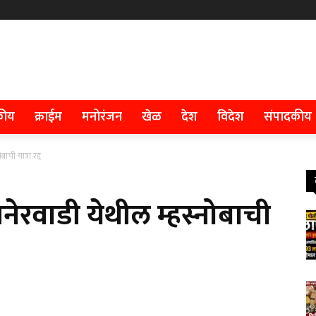
कीय
क्राईम
मनोरंजन
खेळ
देश
विदेश
संपादकीय
ाची यात्रा रद्द
नेरवाडी येथील म्हस्नोबाची