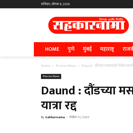
शनिवार, ऑगस्ट 8, 2026
HOME
पुणे
मुंबई
महाराष्ट्र
राज
Home
Previos News
Daund : दौंडच्या मसनेरवाडी येथील म्हस्नोब
Previos News
Daund : दौंडच्या मस
यात्रा रद्द
By
Sahkarnama
-
नोव्हेंबर 13, 2020