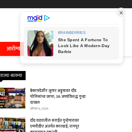
आरोग्य
ताज्या बातम्या
बेकायदेशीर जुगार अड्ड्यावर दौंड
पोलिसांचा छापा; 36 जणांविरुद्ध गुन्हा
दाखल
ऑगस्ट 6, 2026
दौंड शहरातील सराईत गुन्हेगारावर
एमपीडीए अंतर्गत कारवाई; नागपूर