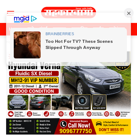
Home
पुणे
मुंबई
महाराष्ट्र
राजकीय
क्राईम
मनोरंजन
खे
Home
Previos News