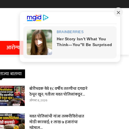
आरोग्य
ताज्या बातम्या
बोरीभडक येथे १८ वर्षीय तरुणीचा दगडाने
ठेचून खून; पतीला यवत पोलिसांकडून...
ऑगस्ट 8, 2026
यवत पोलिसांची गांजा तस्करीविरोधात
मोठी कारवाई; १ लाख ७ हजारांचा
मुद्देमाल...