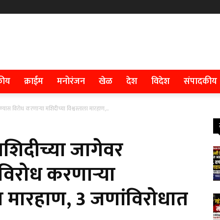
कीय
क्राईम
मनोरंजन
खेळ
देश
विदेश
संपादकीय
यास विरोध करणाऱ्या मशिदीच्या विश्वस्ताला मारहाण,...
मशिदीच्या जागेवर
विरोध करणाऱ्या
ला मारहाण, 3 जणांविरोधात