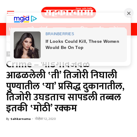
Home
पुणे
मुंबई
महाराष्ट्र
राजकीय
क्राईम
मनोरंजन
खे
Home
Previos News
Previos News
Crime – भांडगावजवळ
आढळलेली ‛ती’ तिजोरी निघाली
पुण्यातील ‛या’ प्रसिद्ध दुकानातील,
तिजोरी उघडताच सापडली तब्बल
इतकी ‛मोठी’ रक्कम
By
Sahkarnama
-
नोव्हेंबर 12, 2020