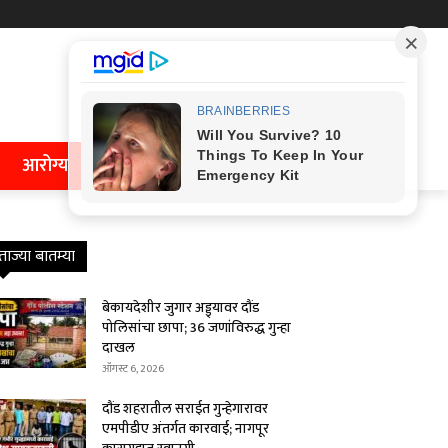
आरोग्य
ताज्या बातम्या
बेकायदेशीर जुगार अड्ड्यावर दौंड
पोलिसांचा छापा; 36 जणांविरुद्ध गुन्हा
दाखल
ऑगस्ट 6, 2026
दौंड शहरातील सराईत गुन्हेगारावर
एमपीडीए अंतर्गत कारवाई; नागपूर