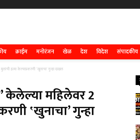
कीय
क्राईम
मनोरंजन
खेळ
देश
विदेश
संपादकीय
ुलांची हत्या केल्याप्रकरणी ‛खुनाचा’ गुन्हा दाखल
 केलेल्या महिलेवर 2
्रकरणी ‛खुनाचा’ गुन्हा