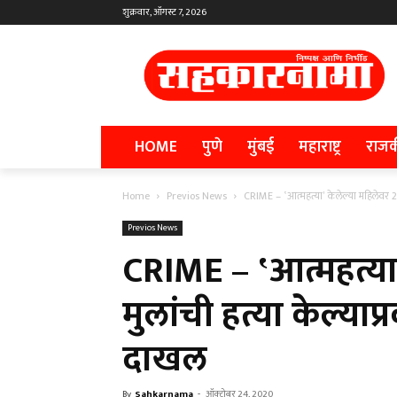
शुक्रवार, ऑगस्ट 7, 2026
HOME
पुणे
मुंबई
महाराष्ट्र
राज
Home
Previos News
CRIME – ‛आत्महत्या’ केलेल्या महिलेवर 2 म
Previos News
CRIME – ‛आत्महत्या’
मुलांची हत्या केल्याप
दाखल
By
Sahkarnama
-
ऑक्टोबर 24, 2020