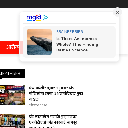
आरोग्य
ताज्या बातम्या
बेकायदेशीर जुगार अड्ड्यावर दौंड
पोलिसांचा छापा; 36 जणांविरुद्ध गुन्हा
दाखल
ऑगस्ट 6, 2026
दौंड शहरातील सराईत गुन्हेगारावर
एमपीडीए अंतर्गत कारवाई; नागपूर