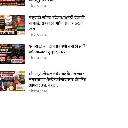
कारागृहात रवानगी
ऑगस्ट 5, 2026
राष्ट्रवादी महिला प्रदेशाध्यक्षपदी वैशाली
नागवडे; ‘सहकारनामा’चा अंदाज ठरला
खरा
ऑगस्ट 5, 2026
१० लाखांच्या लाच प्रकरणी तलाठी आणि
कोतवालावर गुन्हा दाखल
ऑगस्ट 4, 2026
दौंड–पुणे लोकल सेवेबाबत केंद्र सरकार
सकारात्मक; रेल्वेमंत्र्यांसोबतच्या बैठकीत
आमदार ॲड. राहुल...
ऑगस्ट 4, 2026