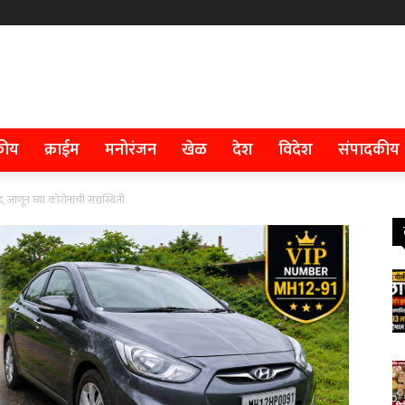
कीय
क्राईम
मनोरंजन
खेळ
देश
विदेश
संपादकीय
द, जाणून घ्या कोरोनाची सद्यस्थिती