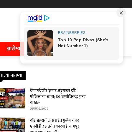
आरोग्य
ताज्या बातम्या
बेकायदेशीर जुगार अड्ड्यावर दौंड
पोलिसांचा छापा; 36 जणांविरुद्ध गुन्हा
दाखल
ऑगस्ट 6, 2026
दौंड शहरातील सराईत गुन्हेगारावर
एमपीडीए अंतर्गत कारवाई; नागपूर