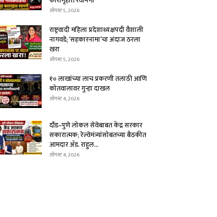
कारागृहात रवानगी
ऑगस्ट 5, 2026
राष्ट्रवादी महिला प्रदेशाध्यक्षपदी वैशाली
नागवडे; ‘सहकारनामा’चा अंदाज ठरला
खरा
ऑगस्ट 5, 2026
१० लाखांच्या लाच प्रकरणी तलाठी आणि
कोतवालावर गुन्हा दाखल
ऑगस्ट 4, 2026
दौंड–पुणे लोकल सेवेबाबत केंद्र सरकार
सकारात्मक; रेल्वेमंत्र्यांसोबतच्या बैठकीत
आमदार ॲड. राहुल...
ऑगस्ट 4, 2026