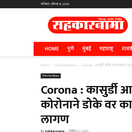
शनिवार, ऑगस्ट 8, 2026
HOME
पुणे
मुंबई
महाराष्ट्र
राज
Home
Previos News
Corona : कासुर्डी आणि भांडगावमध्ये पुन्ह
Previos News
Corona : कासुर्डी आण
कोरोनाने डोके वर क
लागण
By
Sahkarnama
-
नोव्हेंबर 27, 2020