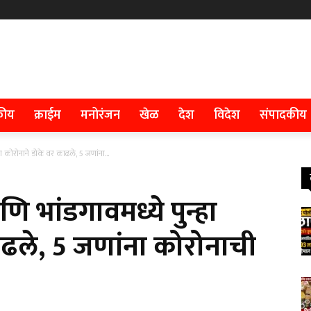
कीय
क्राईम
मनोरंजन
खेळ
देश
विदेश
संपादकीय
ा कोरोनाने डोके वर काढले, 5 जणांना...
ि भांडगावमध्ये पुन्हा
ाढले, 5 जणांना कोरोनाची