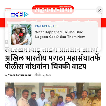
Home
पुणे
मुंबई
महाराष्ट्र
राजकीय
क्राईम
मनोरंजन
खे
Home
Previos News
Previos News
स्व.रखमाबाई ताडगे प्रतिष्ठान आणि
अखिल भारतीय मराठा महासंघातर्फे
पोलीस बांधवांना चिक्की वाटप
By
Team Sahkarnama
-
ऑक्टोबर 2, 2023