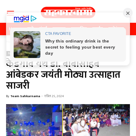
Home
पुणे
मुंबई
महाराष्ट्र
राजकीय
क्राईम
मनोरंजन
खे
Home
Previos News
Previos News
केडगाव येथे डॉ. बाबासाहेब
आंबेडकर जयंती मोठ्या उत्साहात
साजरी
By
Team Sahkarnama
-
एप्रिल 25, 2024