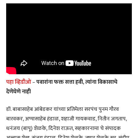
पहा व्हिडीओ
–
पवारांना फक्त सत्ता हवी, त्यांना विकासाचे
देणेघेणे नाही
डॉ. बाबासाहेब आंबेडकर यांच्या प्रतिमेला सरपंच पुनम गौरव
बारवकर, अप्पासाहेब हंडाळ, शहाजी गायकवाड, नितीन जगताप,
धनंजय (बापू) शेळके, दिनेश राऊत, सहकारनामा चे संपादक
अब्बास शेख, संजय हंडाळ, दिनेश शेळके, तुषार शेळके सर, संदीप