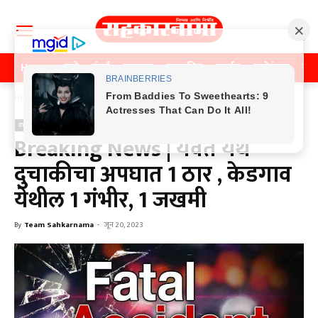
Home
पुणे
मुंबई
महाराष्ट्र
राजकीय
क्राईम
मनोरंजन
खे
Home
क्राईम
क्राईम
Breaking News | यवत येथे
दुचाकीचा अपघात 1 ठार , केडगाव
येथील 1 गंभीर, 1 जखमी
By
Team Sahkarnama
-
जून 20, 2023