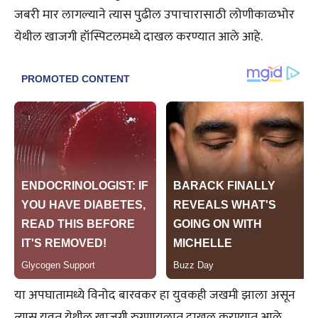
जबरी मार लागल्याने त्यास पुढील उपाचारासाठी लोणीकाळभोर
येथील खाजगी हॉस्पिटलमध्ये दाखल करण्यात आले आहे.
या अपघातामध्ये विनोद बारवकर हा युवकही जखमी झाला असून
त्यास यवत येथील खाजगी रुग्णायलात दाखल करण्यात आले