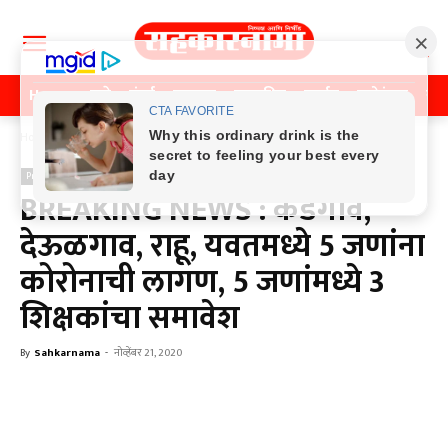
Home
पुणे
मुंबई
महाराष्ट्र
राजकीय
क्राईम
मनोरंजन
खे
Home
Previos News
Previos News
BREAKING NEWS : केडगाव,
देऊळगाव, राहू, यवतमध्ये 5 जणांना
कोरोनाची लागण, 5 जणांमध्ये 3
शिक्षकांचा समावेश
By
Sahkarnama
-
नोव्हेंबर 21, 2020