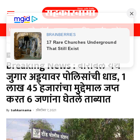
Home
पुणे
मुंबई
महाराष्ट्र
राजकीय
क्राईम
मनोरंजन
खे
Home
Previos News
Previos News
क्राईम
Breaking News : बोरीबेल येथे
जुगार अड्ड्यावर पोलिसांची धाड, 1
लाख 45 हजारांचा मुद्देमाल जप्त
करत 6 जणांना घेतले ताब्यात
By
Sahkarnama
-
ऑक्टोबर 7, 2021