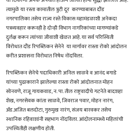
या ठिकाणी अनेक अपघात होऊन जीवित हानी सुद्धा झालेली आहे.
त्यामुळे या रस्ता कामातील त्रुटी दूर करण्याबाबत दौंड
नगरपालिका तसेच राज्य रस्ते विकास महामंडळाशी अनेकदा
पत्रव्यवहार करूनही हे दोन्ही विभाग नागरिकांच्या मागण्यांकडे
दुर्लक्ष करून त्यांच्या जीवाशी खेळत आहे. या सर्व परिस्थिती
विरोधात दौंड रिपब्लिकन सेनेने या मार्गावर रास्ता रोको आंदोलन
करीत प्रशासना विरोधात निषेध नोंदविला.
रिपब्लिकन सेनेचे पदाधिकारी अनिल साळवे व आनंद बगाडे
यांच्या पुढाकाराने झालेल्या रास्ता रोको आंदोलनात मोहन
सोनवणे, राजू गायकवाड, न. पा. तील राष्ट्रवादीचे गटनेते बादशहा
शेख, नगरसेवक कांता साळवे, जिवराज पवार, मोहन नारंग,
ॲड.अजित बलदोटा, गुरुमुख नारंग, संजय बारवकर तसेच
स्थानिक रहिवाशांनी सहभाग नोंदविला. आंदोलनामध्ये महिलांची
उपस्थितीही लक्षणीय होती.