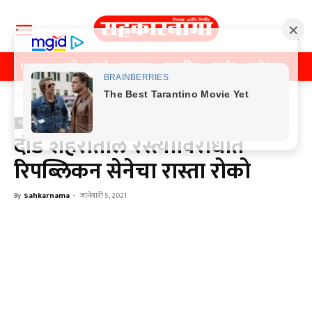
Home
पुणे
मुंबई
महाराष्ट्र
राजकीय
क्राईम
मनोरंजन
खे
Home
Previos News
Previos News
दौंड शहरातील रस्त्याविरोधात
रिपब्लिकन सेनेचा रास्ता रोको
By
Sahkarnama
-
जानेवारी 5, 2021